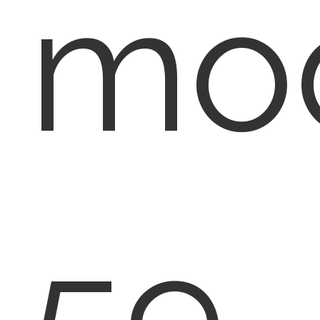
mod
59