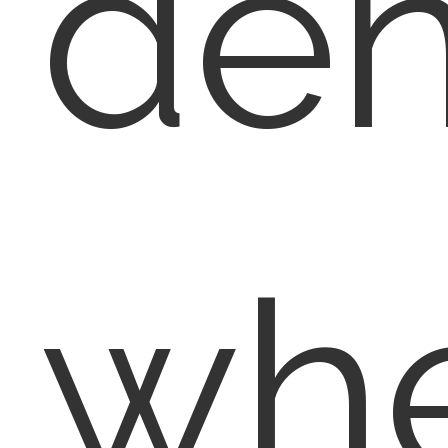
den
wh