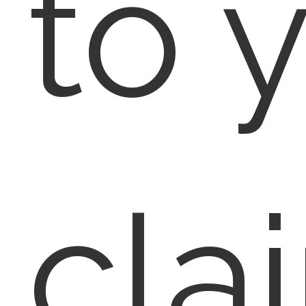
to 
cla